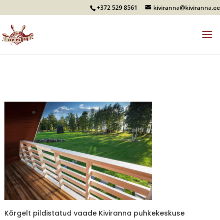
+372 529 8561
kiviranna@kiviranna.ee
Kõrgelt pildistatud vaade Kiviranna puhkekeskuse