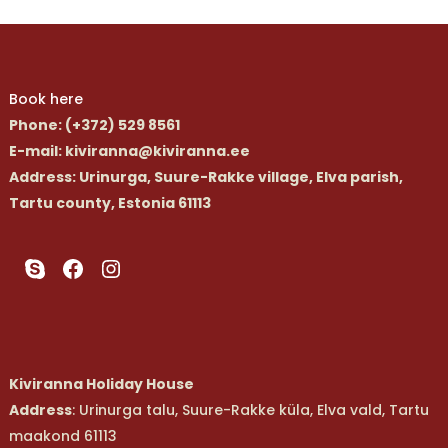
Book here
Phone
: (+372) 529 8561
E-mail
: kiviranna@kiviranna.ee
Address
: Urinurga, Suure-Rakke village, Elva parish,
Tartu county, Estonia 61113
Skype
Facebook
Instagram
Kiviranna Holiday House
Address
: Urinurga talu, Suure-Rakke küla, Elva vald, Tartu
maakond 61113