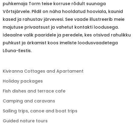
puhkemaja Torm teise korruse rõdult suunaga
Võrtsjärvele. Pildil on näha hooldatud hooviala, kaunid
kased ja rahustav järvevesi. See vaade illustreerib meie
majutuse privaatsust ja vahetut kontakti loodusega.
Ideaalne valik paaridele ja peredele, kes otsivad rahulikku
puhkust ja ärkamist koos imeliste loodusvaadetega
Lõuna-Eestis.
Kiviranna Cottages and Apartament
Holiday packages
Fish dishes and terrace cafe
Camping and caravans
Sailing trips, canoe and boat trips
Guided nature tours