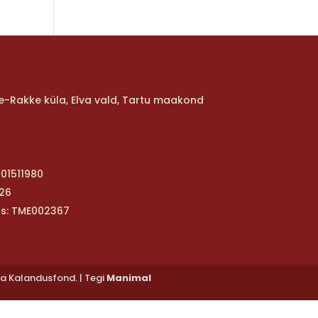
ure-Rakke küla, Elva vald, Tartu maakond
01511980
26
-s: TME002367
ja Kalandusfond. | Tegi
Manimal