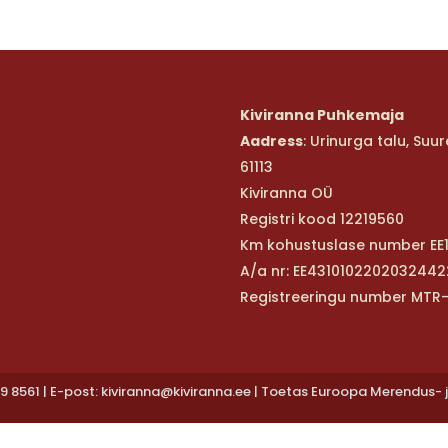
Kiviranna Puhkemaja
Aadress
: Urinurga talu, Su
61113
Kiviranna OÜ
Registri kood 12219560
Km kohustuslase number EE1
A/a nr: EE4310102202032442
Registreeringu number MTR
9 8561 | E-post: kiviranna@kiviranna.ee | Toetas Euroopa Merendus- 