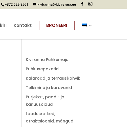
+372 529 8561
kiviranna@kiviranna.ee
iri
Kontakt
BRONEERI
Kiviranna Puhkemaja
Puhkusepaketid
Kalaroad ja terrassikohvik
Telkimine ja karavanid
Purjeka-, paadi- ja
kanuusõidud
Loodusretked,
atraktsioonid, mängud