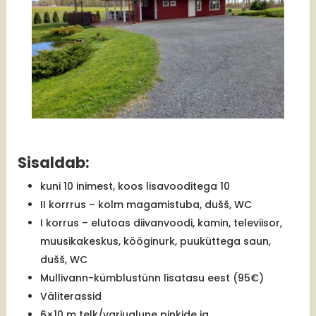
Sisaldab:
kuni 10 inimest, koos lisavooditega 10
II korrrus – kolm magamistuba, dušš, WC
I korrus – elutoas diivanvoodi, kamin, televiisor,
muusikakeskus, kööginurk, puuküttega saun,
dušš, WC
Mullivann-kümblustünn lisatasu eest (95€)
Väliterassid
6×10 m telk/varjualune pinkide ja