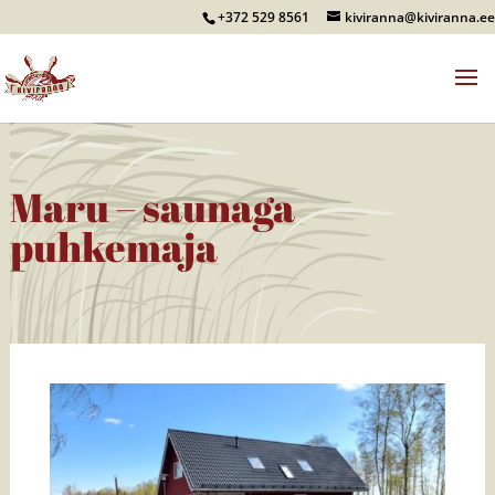
+372 529 8561
kiviranna@kiviranna.ee
Maru – saunaga
puhkemaja