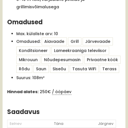
grillimisvõimalusega
Omadused
Max. külaliste arv:
10
Omadused:
Aiavaade
Grill
Järvevaade
Konditsioneer
Lameekraaniga televiisor
Mikrouun
Nõudepesumasin
Privaatne köök
Rõdu
Saun
Siseõu
Tasuta WiFi
Terass
Suurus:
108m²
Hinnad alates:
250
€
/ ööpäev
Saadavus
Eelnev
Täna
Järgnev