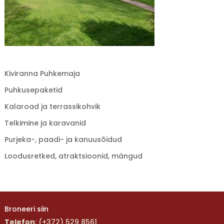
Kiviranna Puhkemaja
Puhkusepaketid
Kalaroad ja terrassikohvik
Telkimine ja karavanid
Purjeka-, paadi- ja kanuusõidud
Loodusretked, atraktsioonid, mängud
Broneeri siin
Telefon
: (+372) 529 8561