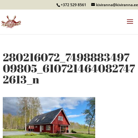
+372 529 8561
kiviranna@kiviranna.ee
280216072_7498883497
09805_610721464082747
2613_n