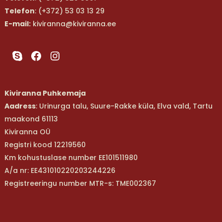
Telefon
: (+372) 53 03 13 29
E-mail:
kiviranna@kiviranna.ee
Skype
Facebook
Instagram
Kiviranna Puhkemaja
Aadress
: Urinurga talu, Suure-Rakke küla, Elva vald, Tartu
maakond 61113
Kiviranna OÜ
Registri kood 12219560
Km kohustuslase number EE101511980
A/a nr: EE431010220203244226
Registreeringu number MTR-s: TME002367